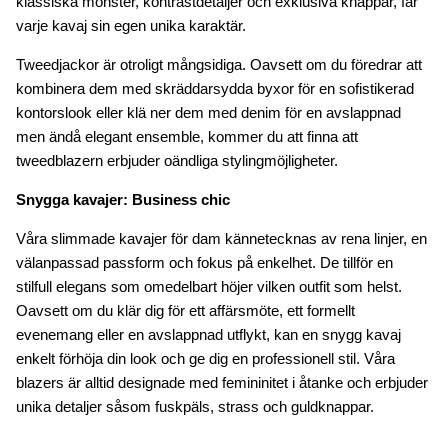
klassiska mönster, kontrastdetaljer och exklusiva knappar, får
varje kavaj sin egen unika karaktär.
Tweedjackor är otroligt mångsidiga. Oavsett om du föredrar att
kombinera dem med skräddarsydda byxor för en sofistikerad
kontorslook eller klä ner dem med denim för en avslappnad
men ändå elegant ensemble, kommer du att finna att
tweedblazern erbjuder oändliga stylingmöjligheter.
Snygga kavajer: Business chic
Våra slimmade kavajer för dam kännetecknas av rena linjer, en
välanpassad passform och fokus på enkelhet. De tillför en
stilfull elegans som omedelbart höjer vilken outfit som helst.
Oavsett om du klär dig för ett affärsmöte, ett formellt
evenemang eller en avslappnad utflykt, kan en snygg kavaj
enkelt förhöja din look och ge dig en professionell stil. Våra
blazers är alltid designade med femininitet i åtanke och erbjuder
unika detaljer såsom fuskpäls, strass och guldknappar.