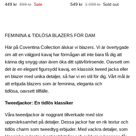
449 kr
899 kr
Sale
549 kr
1 099 kr
Sold out
FEMININA & TIDLÖSA BLAZERS FÖR DAM
Här på Coventina Collection älskar vi blazers. Vi är övertygade
om att en välgjord kavaj har förmågan att inte bara få dig att
känna dig snygg utan även öka ditt självförtroende. Oavsett om
det är en elegant figursydd kavaj, en klassisk tweed jacka eller
en blazer med unika detaljer, så har vi en stil för dig.
Vårt mål är
att erbjuda blazers som är feminina, eleganta och
tidlösa,
oavsett tillfälle.
Tweedjackor: En tidlös klassiker
Våra tweedjackor är noggrant tillverkade med stor
uppmärksamhet på detaljer. Dessa jackor har en rik textur och
tidlös charm som tweedtyg erbjuder. Med vackra detaljer, som