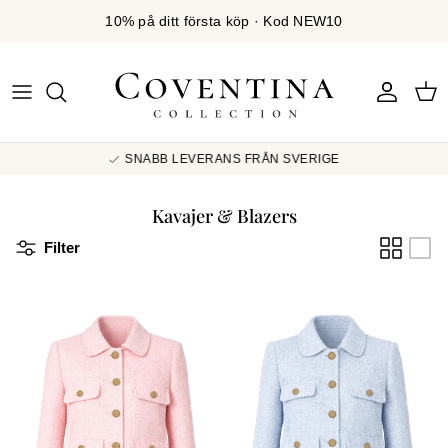
Skip to content
10% på ditt första köp · Kod NEW10
Logga in
Var
SNABB LEVERANS FRÅN SVERIGE
Kavajer & Blazers
Filter